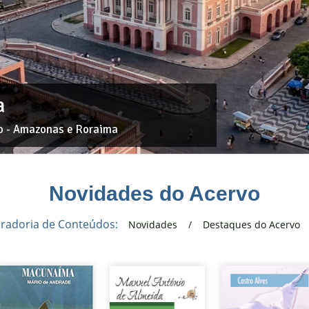
a
0
1
2
3
4
ão - Amazonas e Roraima
Novidades do Acervo
radoria de Conteúdos:
Novidades
Destaques do Acervo