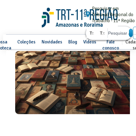
Pesquisar em
Tribunal Regional do
Trabalho - 11ª Região
Todos os campos
Todos os tipos
ssa
Coleções
Novidades
Blog
Vídeos
Fale
Cadas
ioteca
conosco
s