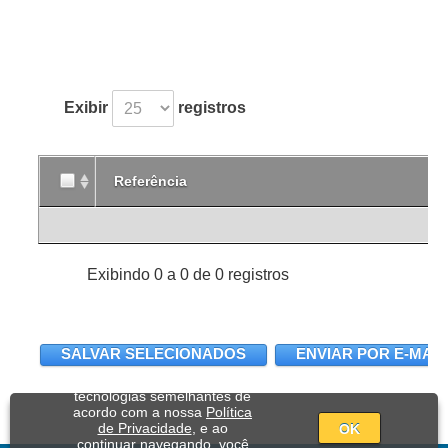
Exibir
registros
Referência
Exibindo 0 a 0 de 0 registros
SALVAR SELECIONADOS
ENVIAR POR E-MAIL
Utilizamos cookies e
tecnologias semelhantes de
acordo com a nossa
Política
de Privacidade
, e ao
OK
continuar navegando, você