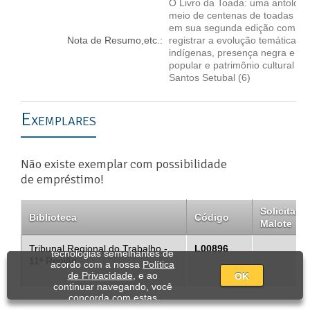
O Livro da Toada: uma antolog
meio de centenas de toadas que
em sua segunda edição com atua
Nota de Resumo,etc.:
registrar a evolução temática d
indígenas, presença negra e pre
popular e patrimônio cultural a
Santos Setubal (6)
Exemplares
Não existe exemplar com possibilidade
de empréstimo!
Solicitar
Biblioteca
Código
Malote
Utilizamos cookies e
Tribunal Regional do Trabalho -
L00896
tecnologias semelhantes de
11ª Região
acordo com a nossa
Política
de Privacidade
, e ao
OK
continuar navegando, você
concorda com estas
condições.