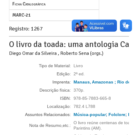
Ficha Catalográfica
MARC-21
Registro: 1267
O livro da toada: uma antologia Cap
Diego Omar da Silveira , Roberto Sena (orgs.)
Tipo de Material:
Livro
Edição:
2ª ed.
Imprenta:
Manaus, Amazonas ; Rio de Ja
Descrição física:
370p.
ISBN:
978-85-7883-665-8
Localização:
782.4 L788
Assuntos Relacionados:
Música-popular
;
Folclore
;
Reg
O livro reúne centenas de toad
Nota de Resumo,etc.:
Parintins (AM).