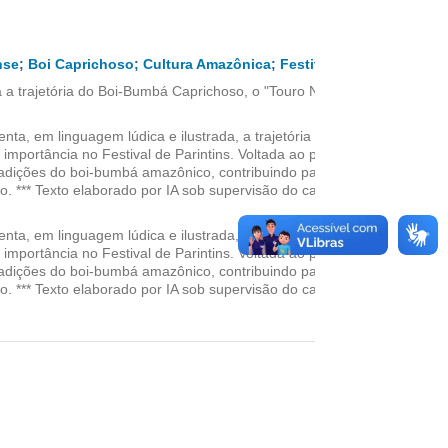
nse
;
Boi Caprichoso
;
Cultura Amazônica
;
Festivais folclóricos
;
a trajetória do Boi-Bumbá Caprichoso, o "Touro Negro" do Festival
ta, em linguagem lúdica e ilustrada, a trajetória do Boi-Bumbá
mportância no Festival de Parintins. Voltada ao público
tradições do boi-bumbá amazônico, contribuindo para a difusão da
ão. *** Texto elaborado por IA sob supervisão do catalogador:
ta, em linguagem lúdica e ilustrada, a trajetória do Boi-Bumbá
mportância no Festival de Parintins. Voltada ao público
tradições do boi-bumbá amazônico, contribuindo para a difusão da
ão. *** Texto elaborado por IA sob supervisão do catalogador: