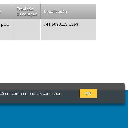
Previsão
o
Localização
Devolução
 para
741.5098113 C253
ocê concorda com estas condições.
OK