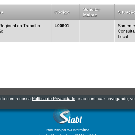
Solicitar
ca
Código
Situaçã
Malote
Regional do Trabalho -
L00901
Somente
ão
Consulta
Local
ordo com a nossa
Política de Privacidade
, e ao continuar navegando, v
Produzido por WJ-informática