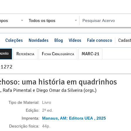
mpos
Todos os tipos
Coleções
Novidades
Blog
Vídeos
Fale conosco
Cadast
adrão
Referência
Ficha Catalográfica
MARC-21
: 1272
choso: uma história em quadrinhos
, Rafa Pimental e Diego Omar da Silveira (orgs.)
Tipo de Material:
Livro
Edição:
2ª ed.
Imprenta:
Manaus, AM:
Editora UEA
, 2025
Descrição física:
44p.