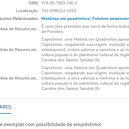
ISBN:
978-85-7883-740-2
Localização:
741.5098113 C253
suntos Relacionados:
Histórias em quadrinhos
;
Folclore amazone
É uma obra premiada que narra de forma lúdica 
Nota de Resumo,etc.:
de Parintins.
Caprichoso: uma História em Quadrinhos apresen
Caprichoso, resgatando sua origem, evolução e i
Nota de Resumo,etc.:
infantojuvenil, a obra valoriza a memória e as 
cultura popular e do patrimônio cultural da regi
Caroline dos Santos Setubal (6)
Caprichoso: uma História em Quadrinhos apresen
Caprichoso, resgatando sua origem, evolução e i
Nota de Resumo,etc.:
infantojuvenil, a obra valoriza a memória e as 
cultura popular e do patrimônio cultural da regi
Caroline dos Santos Setubal (6)
ares
te exemplar com possibilidade de empréstimo!