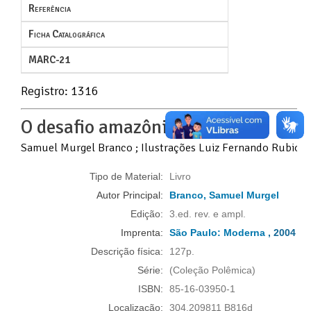
Referência
Ficha Catalográfica
MARC-21
Registro: 1316
O desafio amazônico
Samuel Murgel Branco ; Ilustrações Luiz Fernando Rubiol
Tipo de Material:
Livro
Autor Principal:
Branco, Samuel Murgel
Edição:
3.ed. rev. e ampl.
Imprenta:
São Paulo:
Moderna
, 2004
Descrição física:
127p.
Série:
(Coleção Polêmica)
ISBN:
85-16-03950-1
Localização:
304.209811 B816d