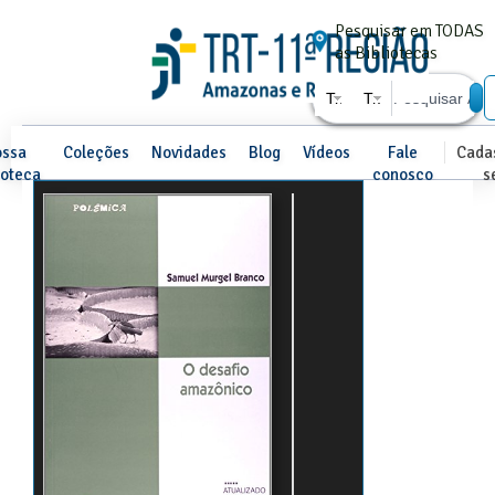
Pesquisar em TODAS
as Bibliotecas
Todos os campos
Todos os tipos
ssa
Coleções
Novidades
Blog
Vídeos
Fale
Cadas
ioteca
conosco
s