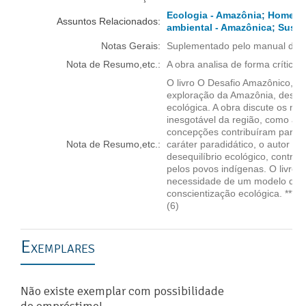
Ecologia - Amazônia
;
Homem -
Assuntos Relacionados:
ambiental - Amazônica
;
Suste
Notas Gerais:
Suplementado pelo manual do p
Nota de Resumo,etc.:
A obra analisa de forma crítica 
O livro O Desafio Amazônico, d
exploração da Amazônia, destaca
ecológica. A obra discute os mi
inesgotável da região, como a b
concepções contribuíram para 
Nota de Resumo,etc.:
caráter paradidático, o autor 
desequilíbrio ecológico, contr
pelos povos indígenas. O livro 
necessidade de um modelo de co
conscientização ecológica. *** 
(6)
Exemplares
Não existe exemplar com possibilidade
de empréstimo!